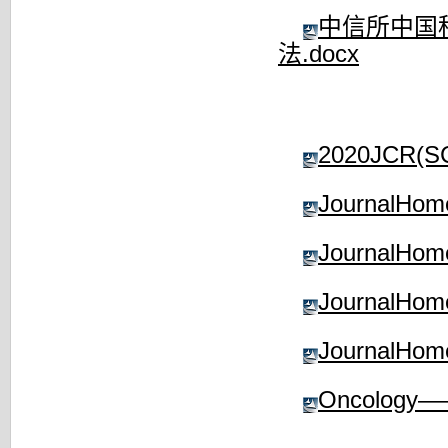
中信所中国
法.docx
2020JCR(S
JournalHo
JournalHo
JournalHo
JournalHo
Oncology—