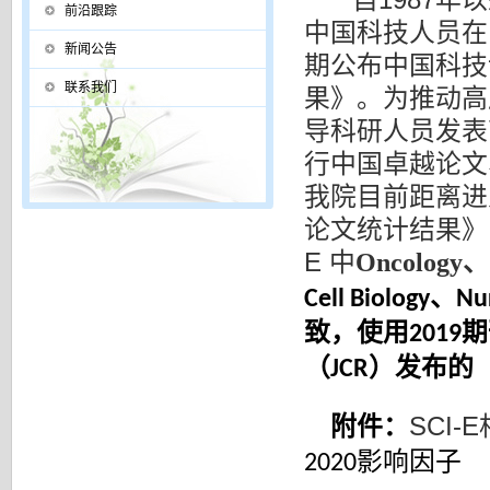
自
年以
前沿跟踪
中国科技人员在
新闻公告
期公布中国科技
联系我们
果》。为推动高
导科研人员发表
行中国卓越论文
我院目前距离进
论文统计结果》
E
中
Oncology
、
、
Cell B
i
ology
Nu
致，使用
期
2019
（
）发布的
JCR
SCI-E
附件：
影响因子
2020